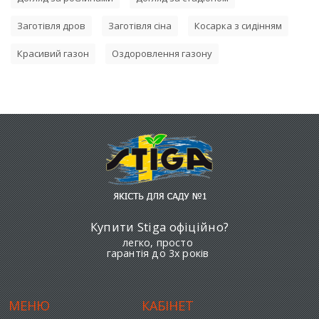
Заготівля дров
Заготівля сіна
Косарка з сидінням
Красивий газон
Оздоровлення газону
Купити Stiga офіційно?
легко, просто
гарантія до 3х років
МЕНЮ
КАБІНЕТ