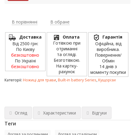
В порівнянні
В обране
Доставка
Оплата
Гарантія
Готівкою при
Від 2500 грн:
Офіційна, від
отриманні
По Києву
виробника.
та огляді.
безкоштовно
Повернення/
Безготівкою.
По Україні
Обмін
На картку-
безкоштовно
14 днів з
рахунок
моменту покупки
Категорії:
Ножиці для трави
,
Built-in battery Series
,
Кущорізи
Огляд
Характеристики
Відгуки
Теги
Догляд за рослинами
Догляд за стадіоном