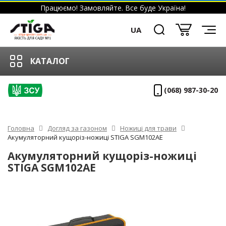
Працюємо! Замовляйте. Все буде Україна!
UA
КАТАЛОГ
(068) 987-30-20
Головна
Догляд за газоном
Ножиці для трави
Акумуляторний кущоріз-ножиці STIGA SGM102AE
Акумуляторний кущоріз-ножиці
STIGA SGM102AE