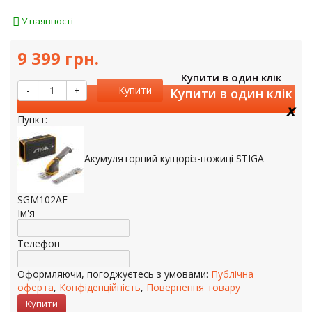
У наявності
9 399 грн.
Купити в один клік
-
+
Купити
Купити в один клік
x
Пункт:
Акумуляторний кущоріз-ножиці STIGA
SGM102AE
Ім'я
Телефон
Оформляючи, погоджуєтесь з умовами:
Публічна
оферта
,
Конфіденційність
,
Повернення товару