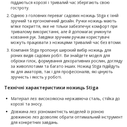
піддаються корозії і тривалий час зберігають свою
гостроту.
Однією з головних переваг садових ножиць Stiga є їхній
зручний та ергономічний дизайн. Ручки ножиць мають
м'яке покриття, яке не тільки забезпечує комфорт при
тривалому використанні, але й допомагає уникнути
ковзання рук. Завдяки зручним ручкам користувачі
можуть працювати з ножицями тривалий час без втоми.
Компанія Stiga пропонує широкий вибір ножиць для
різних видів садових робіт. Ви знайдете моделі для
обрізки гілок, формування декоративних рослин, догляду
за живоплотами та багато інших. Ножиці Stiga підійдуть
як для аматорів, так і для професіоналів, які цінують
зручність і якість у роботі.
Технічні характеристики ножиць Stiga
Матеріал лез: високоякісна нержавіюча сталь, стійка до
корозії та зносу.
Довжина лез: різноманітність моделей із різною
довжиною лез дозволяє обрати оптимальний інструмент
для конкретних завдань.