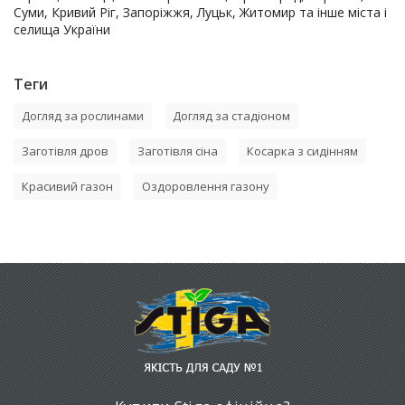
Суми, Кривий Ріг, Запоріжжя, Луцьк, Житомир та інше міста і
селища України
Теги
Догляд за рослинами
Догляд за стадіоном
Заготівля дров
Заготівля сіна
Косарка з сидінням
Красивий газон
Оздоровлення газону