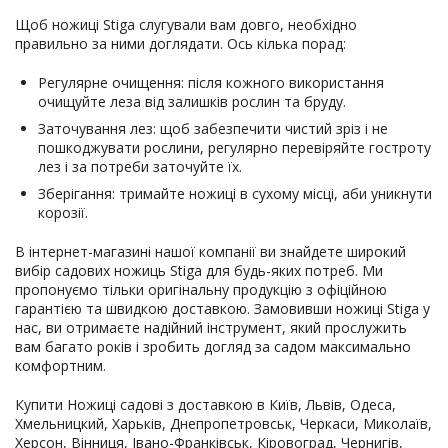
Щоб ножиці Stiga слугували вам довго, необхідно
правильно за ними доглядати. Ось кілька порад:
Регулярне очищення: після кожного використання
очищуйте леза від залишків рослин та бруду.
Заточування лез: щоб забезпечити чистий зріз і не
пошкоджувати рослини, регулярно перевіряйте гостроту
лез і за потреби заточуйте їх.
Зберігання: тримайте ножиці в сухому місці, аби уникнути
корозії.
В інтернет-магазині нашої компанії ви знайдете широкий
вибір садових ножиць Stiga для будь-яких потреб. Ми
пропонуємо тільки оригінальну продукцію з офіційною
гарантією та швидкою доставкою. Замовивши ножиці Stiga у
нас, ви отримаєте надійний інструмент, який прослужить
вам багато років і зробить догляд за садом максимально
комфортним.
Купити Ножиці садові з доставкою в Київ, Львів, Одеса,
Хмельницкий, Харьків, Днепропетровськ, Черкаси, Миколаїв,
Херсон, Вінниця, Івано-Франківськ, Кіровоград, Чернигів,