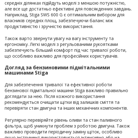
середніх ділянках підійдуть моделі з меншою потужністю,
але все ще достатньо ефективні для повсякденних завдань.
Наприклад, Stiga SWS 600 G є оптимальним вибором для
власників середніх площ, забезпечуючи баланс між
продуктивністю і зручністю використання.
Також варто звернути увагу на вагу інструменту та
ергономіку. Легкі моделі з регульованими рукоятками
забезпечують більший комфорт під час тривалої роботи,
що особливо важливо для професійних користувачів.
Догляд за бензиновими підмітальними
машинами Stiga
Для забезпечення тривалої та ефективної роботи
бензинової підмітальної машини Stiga важливо правильно
доглядати за нею. Після кожного використання
рекомендується очищати щітки від залишків сміття та
перевіряти стан двигуна та інших механічних компонентів.
Регулярно перевіряйте рівень оливи та стан паливного
фільтра, щоб уникнути проблем з роботою двигуна. Також
важливо проводити періодичну заміну щіток, особливо
якщо інструмент використовується інтенсивно або на