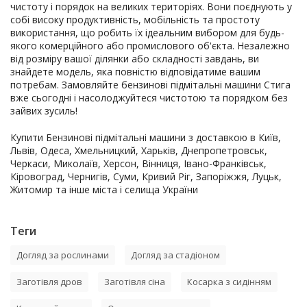
чистоту і порядок на великих територіях. Вони поєднують у
собі високу продуктивність, мобільність та простоту
використання, що робить їх ідеальним вибором для будь-
якого комерційного або промислового об'єкта. Незалежно
від розміру вашої ділянки або складності завдань, ви
знайдете модель, яка повністю відповідатиме вашим
потребам. Замовляйте бензинові підмітальні машини Стига
вже сьогодні і насолоджуйтеся чистотою та порядком без
зайвих зусиль!
Купити Бензинові підмітальні машини з доставкою в Київ,
Львів, Одеса, Хмельницкий, Харьків, Днепропетровськ,
Черкаси, Миколаїв, Херсон, Вінниця, Івано-Франківськ,
Кіровоград, Чернигів, Суми, Кривий Ріг, Запоріжжя, Луцьк,
Житомир та інше міста і селища України
Теги
Догляд за рослинами
Догляд за стадіоном
Заготівля дров
Заготівля сіна
Косарка з сидінням