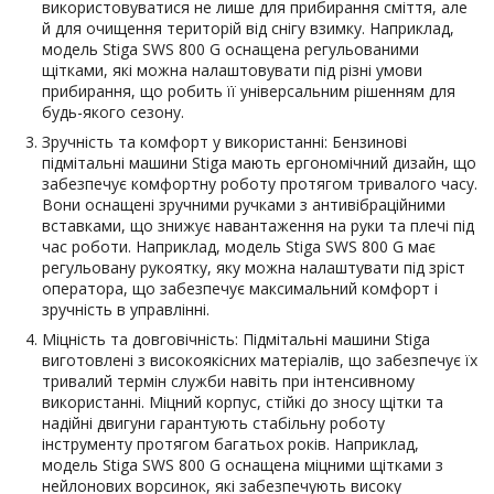
використовуватися не лише для прибирання сміття, але
й для очищення територій від снігу взимку. Наприклад,
модель Stiga SWS 800 G оснащена регульованими
щітками, які можна налаштовувати під різні умови
прибирання, що робить її універсальним рішенням для
будь-якого сезону.
Зручність та комфорт у використанні: Бензинові
підмітальні машини Stiga мають ергономічний дизайн, що
забезпечує комфортну роботу протягом тривалого часу.
Вони оснащені зручними ручками з антивібраційними
вставками, що знижує навантаження на руки та плечі під
час роботи. Наприклад, модель Stiga SWS 800 G має
регульовану рукоятку, яку можна налаштувати під зріст
оператора, що забезпечує максимальний комфорт і
зручність в управлінні.
Міцність та довговічність: Підмітальні машини Stiga
виготовлені з високоякісних матеріалів, що забезпечує їх
тривалий термін служби навіть при інтенсивному
використанні. Міцний корпус, стійкі до зносу щітки та
надійні двигуни гарантують стабільну роботу
інструменту протягом багатьох років. Наприклад,
модель Stiga SWS 800 G оснащена міцними щітками з
нейлонових ворсинок, які забезпечують високу