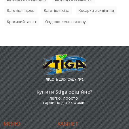
Заготівля дров
Заготівля сіна
Косарка з сидінням
Красивий газон
Оздоровлення газону
Купити Stiga офіційно?
легко, просто
гарантія до 3х років
МЕНЮ
КАБІНЕТ