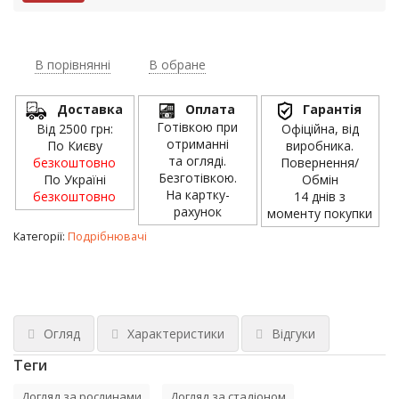
В порівнянні
В обране
Доставка
Оплата
Гарантія
Готівкою при
Від 2500 грн:
Офіційна, від
отриманні
По Києву
виробника.
та огляді.
безкоштовно
Повернення/
Безготівкою.
По Україні
Обмін
На картку-
безкоштовно
14 днів з
рахунок
моменту покупки
Категорії:
Подрібнювачі
Огляд
Характеристики
Відгуки
Теги
Догляд за рослинами
Догляд за стадіоном